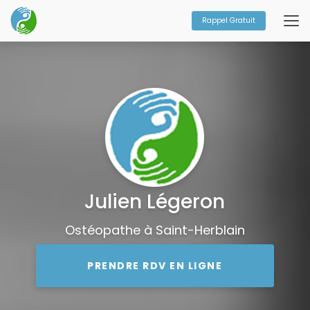
Aller
au
Rappel Gratuit
contenu
principal
Julien Légeron
Ostéopathe à Saint-Herblain
PRENDRE RDV EN LIGNE