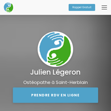
Aller
au
Rappel Gratuit
contenu
principal
Julien Légeron
Ostéopathe à Saint-Herblain
PRENDRE RDV EN LIGNE