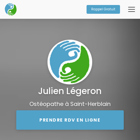
Aller
au
Rappel Gratuit
contenu
principal
Julien Légeron
Ostéopathe à Saint-Herblain
PRENDRE RDV EN LIGNE