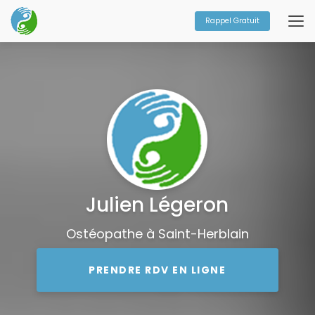
Aller
au
Rappel Gratuit
contenu
principal
Julien Légeron
Ostéopathe à Saint-Herblain
PRENDRE RDV EN LIGNE