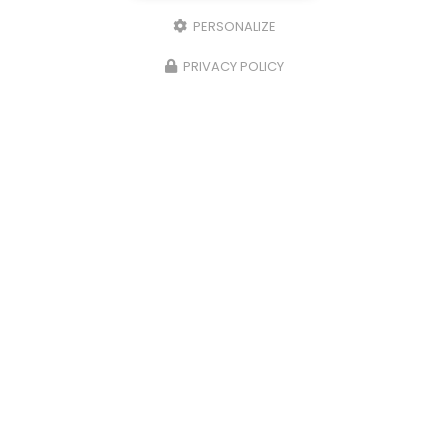
PERSONALIZE
PRIVACY POLICY
Accueil
Secteur
Saint-Étienne-de-Montluc
Cabinet d'ostéopathie pour enfant Saint-Étienne-de-Montluc
Cabinet d'ostéopathie
pour enfant Saint-
Étienne-de-Montluc