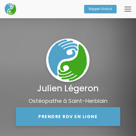
Aller
au
Rappel Gratuit
contenu
principal
Julien Légeron
Ostéopathe à Saint-Herblain
PRENDRE RDV EN LIGNE