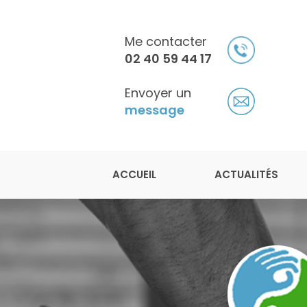
Aller
au
contenu
Me contacter
principal
02 40 59 44 17
Envoyer un
message
Navigation principale
Julien Légeron
ACCUEIL
ACTUALITÉS
Ostéopathe à Saint-Herblain