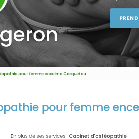
PREND
égeron
éopathie pour femme enceinte Carquefou
éopathie pour femme ence
En plus de ses services :
Cabinet d'ostéopathie