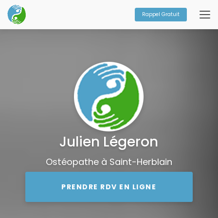
Aller
au
Rappel Gratuit
contenu
principal
Julien Légeron
Ostéopathe à Saint-Herblain
PRENDRE RDV EN LIGNE