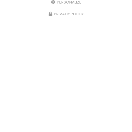
PERSONALIZE
PRIVACY POLICY
Accueil
Secteur
Saint-Étienne-de-Montluc
Ostéopathe agréé par la DRASS Saint-Étienne-de-Montluc
Ostéopathe agréé par la
DRASS Saint-Étienne-
de-Montluc
Julien Légeron
se distingue en tant qu'ostéopathe de