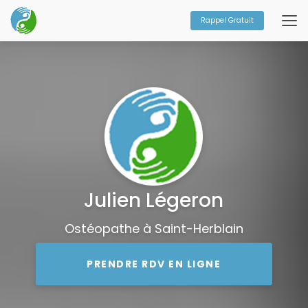
Aller
au
Rappel Gratuit
contenu
principal
Julien Légeron
Ostéopathe à Saint-Herblain
PRENDRE RDV EN LIGNE