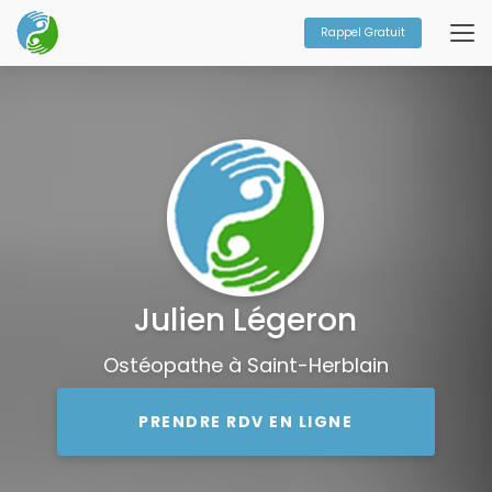
Aller
au
Rappel Gratuit
contenu
principal
Julien Légeron
Ostéopathe à Saint-Herblain
PRENDRE RDV EN LIGNE