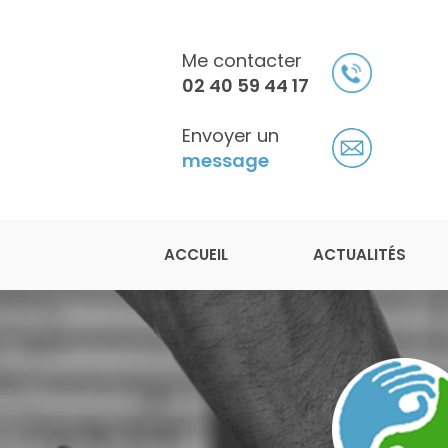
Aller
au
contenu
Me contacter
principal
02 40 59 44 17
Envoyer un
message
Navigation principale
Julien Légeron
ACCUEIL
ACTUALITÉS
Ostéopathe à Saint-Herblain