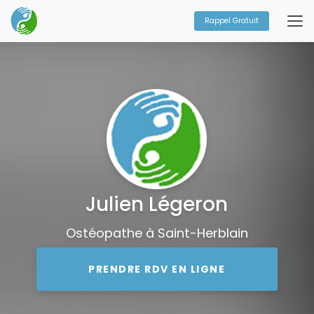
Aller
au
Rappel Gratuit
contenu
principal
Julien Légeron
Ostéopathe à Saint-Herblain
PRENDRE RDV EN LIGNE