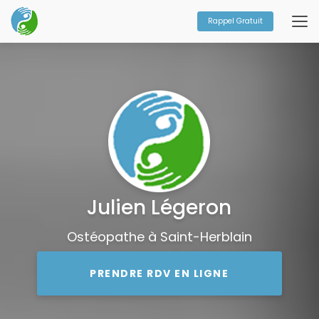
Aller
au
Rappel Gratuit
contenu
principal
Julien Légeron
Ostéopathe à Saint-Herblain
PRENDRE RDV EN LIGNE