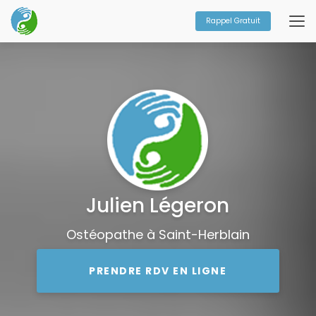
Aller
au
Rappel Gratuit
contenu
principal
Julien Légeron
Ostéopathe à Saint-Herblain
PRENDRE RDV EN LIGNE