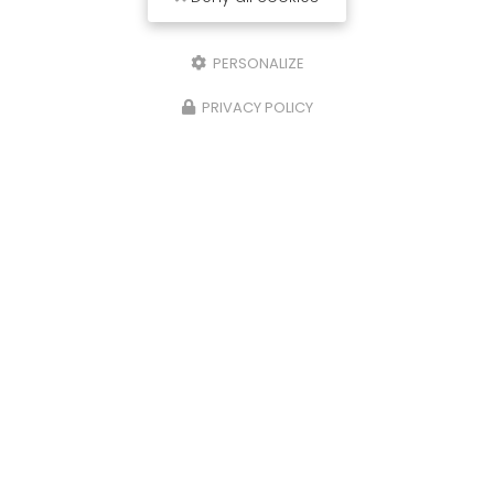
PERSONALIZE
PRIVACY POLICY
Accueil
Secteur
Ostéopathe Treillières - Julien Légeron
Ostéopathe Treillières -
Julien Légeron
Vous recherchez un
Ostéopathe
à
Treillières
pour