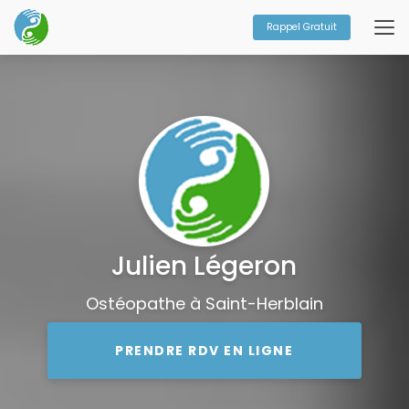
Aller
au
Rappel Gratuit
contenu
principal
Julien Légeron
Ostéopathe à Saint-Herblain
PRENDRE RDV EN LIGNE