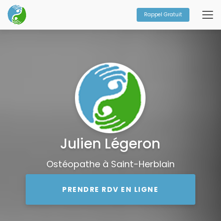
Aller
au
Rappel Gratuit
contenu
principal
Julien Légeron
Ostéopathe à Saint-Herblain
PRENDRE RDV EN LIGNE