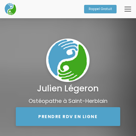
Aller
au
Rappel Gratuit
contenu
principal
Julien Légeron
Ostéopathe à Saint-Herblain
PRENDRE RDV EN LIGNE