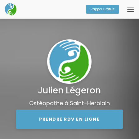
Aller
au
Rappel Gratuit
contenu
principal
Julien Légeron
Ostéopathe à Saint-Herblain
PRENDRE RDV EN LIGNE