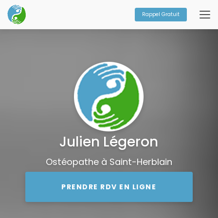
Aller
au
Rappel Gratuit
contenu
principal
Julien Légeron
Ostéopathe à Saint-Herblain
PRENDRE RDV EN LIGNE