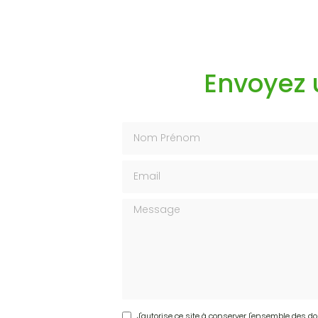
Envoyez
Nom Prénom
Email
Message
J'autorise ce site à conserver l'ensemble des d