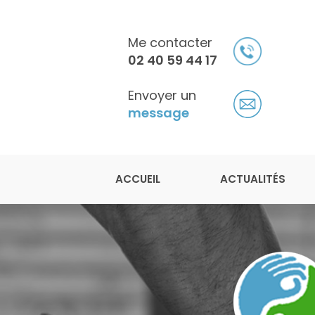
Aller
au
contenu
Me contacter
principal
02 40 59 44 17
Envoyer un
message
Navigation principale
Julien Légeron
ACCUEIL
ACTUALITÉS
Ostéopathe à Saint-Herblain