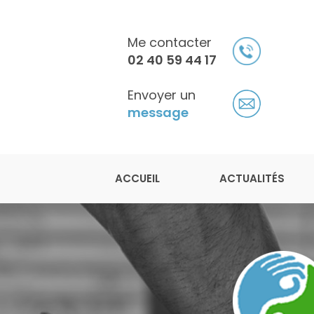
Aller
au
contenu
Me contacter
principal
02 40 59 44 17
Envoyer un
message
Navigation principale
Julien Légeron
ACCUEIL
ACTUALITÉS
Ostéopathe à Saint-Herblain