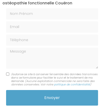
ostéopathie fonctionnelle Couëron
Nom Prénom
Email
Téléphone
Message
J'autorise ce site à conserver l'ensemble des données transmises
dans ce formulaire pour faciliter le suivi et le traitement de ma
demande.
(Aucune exploitation commerciale ne sera faite des
données conservées. Voir notre
politique de confidentialité
)