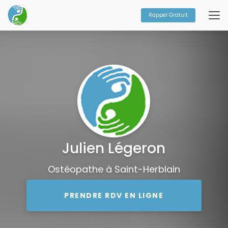
Aller
au
Rappel Gratuit
contenu
principal
Julien Légeron
Ostéopathe à Saint-Herblain
PRENDRE RDV EN LIGNE