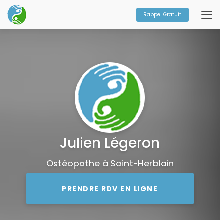
Aller
au
Rappel Gratuit
contenu
principal
Julien Légeron
Ostéopathe à Saint-Herblain
PRENDRE RDV EN LIGNE